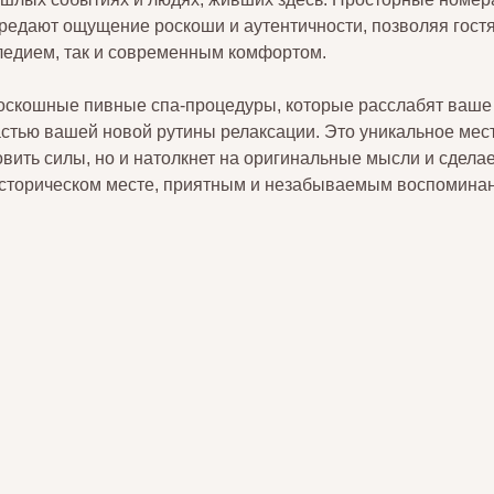
ередают ощущение роскоши и аутентичности, позволяя гост
ледием, так и современным комфортом.
оскошные пивные спа-процедуры, которые расслабят ваше т
тью вашей новой рутины релаксации. Это уникальное мест
вить силы, но и натолкнет на оригинальные мысли и сделае
историческом месте, приятным и незабываемым воспомина