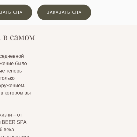
ЗАТЬ СПА
ЗАКАЗАТЬ СПА
 в самом
седневной 
ужение было 
ые теперь 
только 
кружением. 
в котором вы 
изни – от 
л BEER SPA 
6 века 
а с высокими 