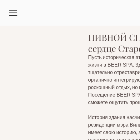
ПИВНОЙ СПА 
сердце Стар
Пусть историческая а
жизни в BEER SPA. Зд
тщательно отреставри
органично интегрирую
роскошный отдых, но 
Посещение BEER SPA с
сможете ощутить про
История здания насчи
резиденции мэра Виль
имеет свою историю, 
напоминает нам о пр