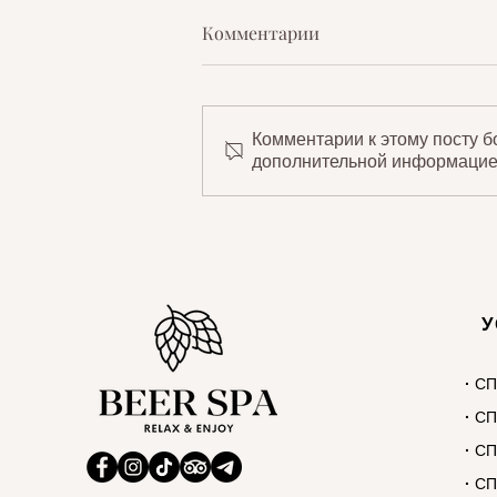
Комментарии
Комментарии к этому посту б
дополнительной информацие
У
·
СП
·
СП
·
СП
·
СП