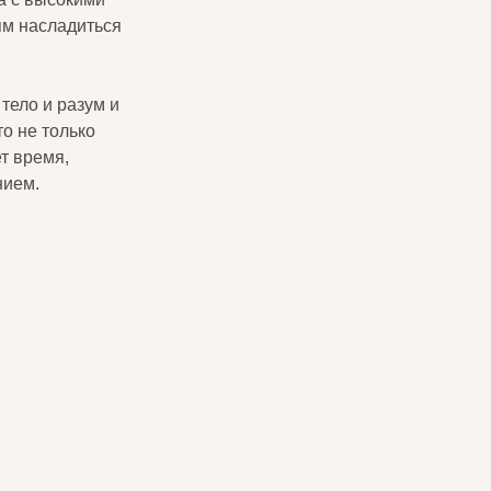
ям насладиться 
ело и разум и 
о не только 
т время, 
нием.