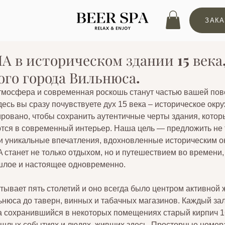
ЗАКА
в историческом здании 15 века,
ого города Вильнюса.
тмосфера и современная роскошь станут частью вашей пов
есь вы сразу почувствуете дух 15 века – историческое окр
ровано, чтобы сохранить аутентичные черты здания, котор
тся в современный интерьер. Наша цель — предложить не 
и уникальные впечатления, вдохновленные историческим о
танет не только отдыхом, но и путешествием во времени, 
шлое и настоящее одновременно.
тывает пять столетий и оно всегда было центром активной ж
нюса до таверн, винных и табачных магазинов. Каждый за
а сохранившийся в некоторых помещениях старый кирпич 1
ошлых событиях и людях, живших здесь. Просторные номер