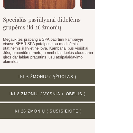
Specialūs pasiūlymai didelėms
grupėms iki 26 žmonių
Mėgaukitės prabangia SPA patirtimi kambaryje
visose BEER SPA patalpose su medinėmis
statinėmis ir kvietine lova. Kambariai bus visiškai
Jūsų procedūros metu, o neribotas kiekis alaus arba
giros dar labiau praturtins jūsų atsipalaidavimo
akimirkas
IKI 6 ŽMONIŲ ( ĄŽUOLAS )
IKI 8 ŽMONIŲ ( VYŠNIA + OBELIS )
IKI 26 ŽMONIŲ ( SUSISIEKITE )