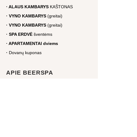
·
ALAUS
KAMBARYS
KAŠTONAS
·
VYNO
KAMBARYS
(greitai)
·
VYNO
KAMBARYS
(greitai)
·
SPA ERDVĖ
šventėms
·
APARTAMENTAI
dviems
·
Dovanų kuponas
APIE BEERSPA
Apie mus
Galerija
Kosmetika
Užkandžių meniu
Dažniausi klausimai
Žiniasklaidai