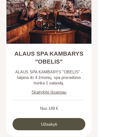
ALAUS SPA KAMBARYS
"OBELIS"
ALAUS SPA KAMBARYS "OBELIS" -
talpina iki 4 žmonių, spa procedūros
trunka 1 valandą.
Skaitykite išsamiau
Nuo
Nuo 149 €
149
eurai
Užsakyti