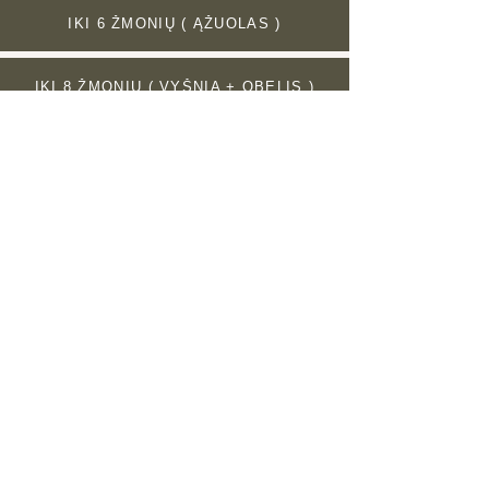
IKI 6 ŽMONIŲ ( ĄŽUOLAS )
IKI 8 ŽMONIŲ ( VYŠNIA + OBELIS )
IKI 26 ŽMONIŲ ( SUSISIEKITE )
SPA ERDVĖ
ŠVENTĖMS