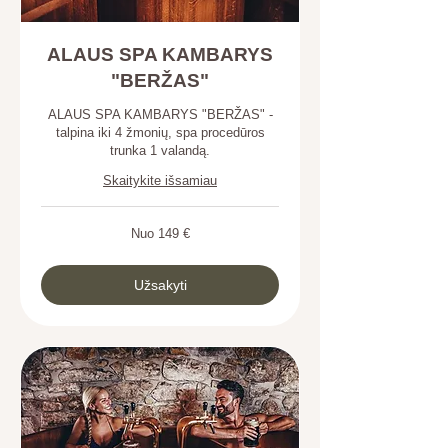
ALAUS SPA KAMBARYS
"BERŽAS"
ALAUS SPA KAMBARYS "BERŽAS" -
talpina iki 4 žmonių, spa procedūros
trunka 1 valandą.
Skaitykite išsamiau
Nuo
Nuo 149 €
149
eurai
Užsakyti