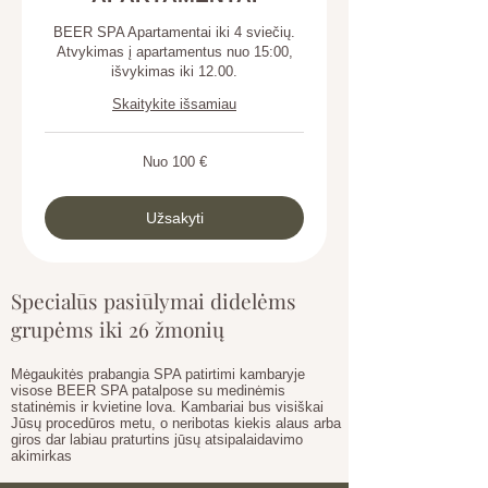
BEER SPA Apartamentai iki 4 sviečių.
Atvykimas į apartamentus nuo 15:00,
išvykimas iki 12.00.
Skaitykite išsamiau
Nuo
Nuo 100 €
100
eurų
Užsakyti
Specialūs pasiūlymai didelėms
grupėms iki 26 žmonių
Mėgaukitės prabangia SPA patirtimi kambaryje
visose BEER SPA patalpose su medinėmis
statinėmis ir kvietine lova. Kambariai bus visiškai
Jūsų procedūros metu, o neribotas kiekis alaus arba
giros dar labiau praturtins jūsų atsipalaidavimo
akimirkas