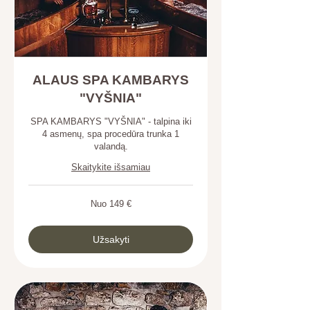
ALAUS SPA KAMBARYS
"VYŠNIA"
SPA KAMBARYS "VYŠNIA" - talpina iki
4 asmenų, spa procedūra trunka 1
valandą.
Skaitykite išsamiau
Nuo
Nuo 149 €
149
eurai
Užsakyti