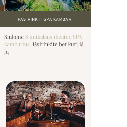
PASIRINKTI SPA KAMBARĮ
Siūlom
e
8 unikalaus dizaino SPA
kambarius.
Išsirinkite bet kurį iš
jų