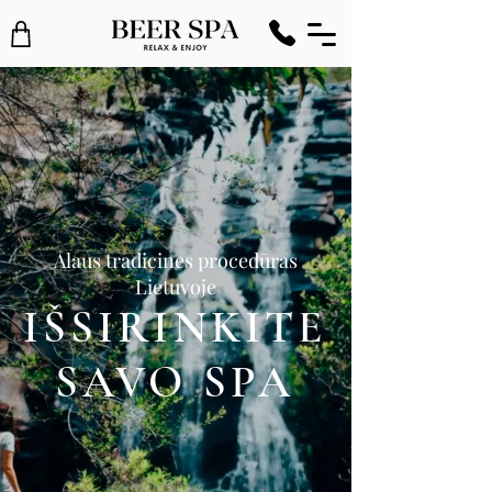
Alaus tradicines procedūras
Lietuvoje
IŠSIRINKITE
SAVO SPA