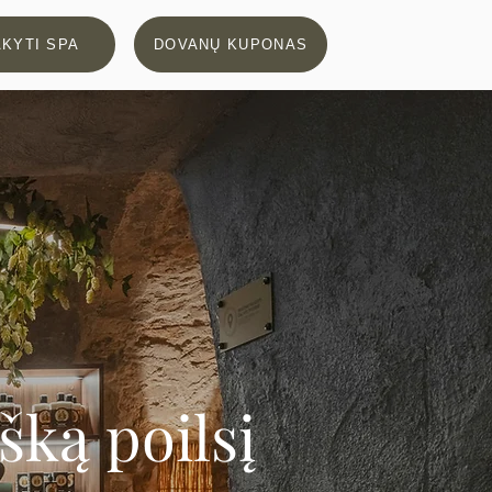
KYTI SPA
DOVANŲ KUPONAS
šką poilsį