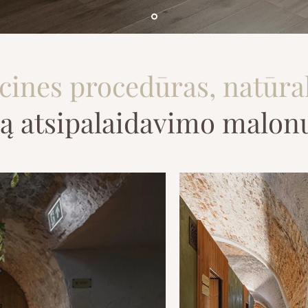
cines procedūras, natūral
rą atsipalaidavimo malo