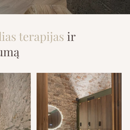
ias terapijas
ir
numą