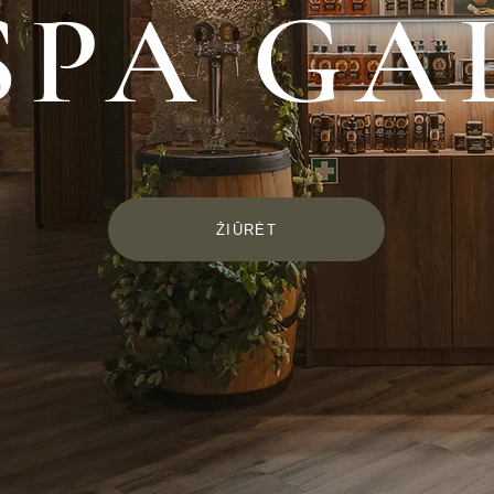
SPA GA
ŽIŪRĖT