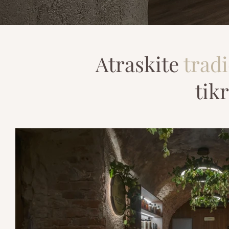
Atraskite
tradi
tik