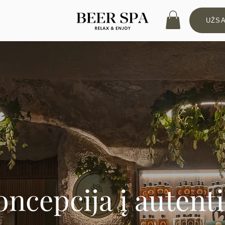
UŽSA
oncepcija į autenti