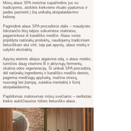
Mūsų alaus SPA meistrai supažindins jus su
tradicijomis, atskleis kiekvieno ritualo ypatumus ir
padės pasinerti į šią unikalią atsipalaidavimo
kelionę.
Pagrindinė alaus SPA procedūros dalis – maudynės
tūkstančio litrų talpos sūkurinėse statinėse,
pagamintose iš karališko medžio. Alaus vonia
pripildyta natūralių produktų, naudojamų tradiciniam
lietuviškam alui virti, taip pat apynių, alaus mielių ir
salyklo ekstraktų.
Apynių eterinis aliejus atgaivina odą, o alaus mielės,
turinčios daug vitamino B ir aktyviųjų fermentų,
skatina odos regeneraciją. Ši unikali SPA procedūra,
dėl natūralių ingredientų ir karališko medžio derinio,
pagerina medžiagų apykaitą, mažina stresą,
nuovargį bei įtampą, suteikia mentalinį ir fizinį
atsipalaidavimą.
Papildomas malonumas mūsų svečiams – neribotas
kiekis aukščiausios rūšies lietuviško alaus.