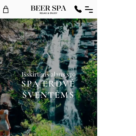
Išskirtinis alaus spa
SPA ERDVĖ
ŠVENTĖMS