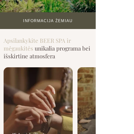
INFORMACIJA ŽEMIAU
Apsilankykite BEER SPA ir
mėgaukitės
unikalia programa bei
išskirtine atmosfera