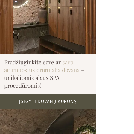
Pradžiuginkite save ar
savo
artimuosius originalia dovana
–
unikaliomis alaus SPA
procedūromis!
ĮSIGYTI DOVANŲ KUPONĄ