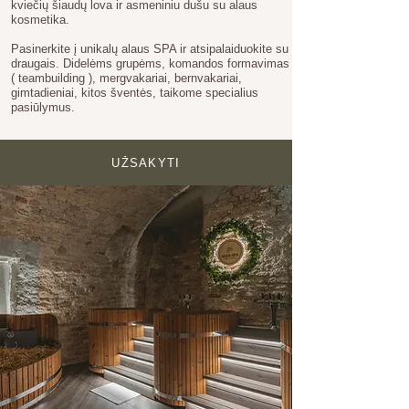
kviečių šiaudų lova ir asmeniniu dušu su alaus
kosmetika.
Pasinerkite į unikalų alaus SPA ir atsipalaiduokite su
draugais. Didelėms grupėms, komandos formavimas
( teambuilding ), mergvakariai, bernvakariai,
gimtadieniai, kitos šventės, taikome specialius
pasiūlymus.
UŽSAKYTI