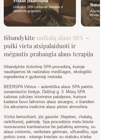
Viskas įskaičiuota
Naturalūs ingredientai
Unikalus SPA Lietuvoje poroms ir
didelėms grupėms
Apynių ąžuolo kubilai ir šiaudų
klodai
Išbandykite
unikalų alaus SPA
–
puiki vieta atsipalaiduoti ir
mėgautis prabangia alaus terapija
Išbandykite išskirtinę SPA procedūrą, kurioje
naudojamos tik natūralios medžiagos, ekologiški
ingredientai ir gydomieji metodai.
BEERSPA Vilnius – autentiška alaus SPA patirtis
senamiesčio širdyje, Didžioji g. 3. Mūsų SPA
salonas įsikūręs istorinėse patalpose, kuriose
kadaise buvo laikomos alaus atsargos, o šiandien
čia atkuriama tradicinė alaus pirties atmosfera.
Vizitui beriuošiant, jūs gausite: šlepetes, chalatą,
rankšluostį, paklodę. Spa procedūros metu būsite
nuosavuose kambariuose be pašalinių asmenų, su
alaus voniomis, neribotais gėrimais, užkandžiu, spa
poilsio zona - rotango krėslais su staliuku ir/arba