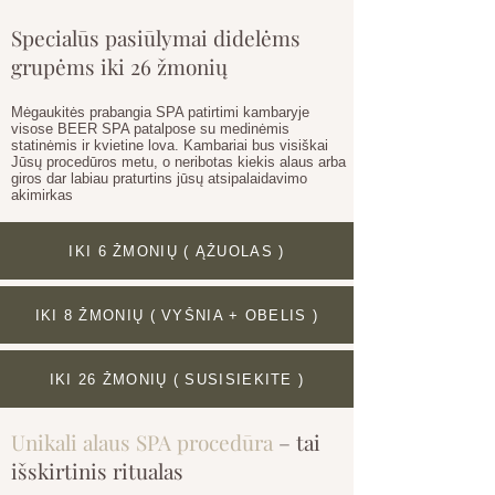
Specialūs pasiūlymai didelėms
grupėms iki 26 žmonių
Mėgaukitės prabangia SPA patirtimi kambaryje
visose BEER SPA patalpose su medinėmis
statinėmis ir kvietine lova. Kambariai bus visiškai
Jūsų procedūros metu, o neribotas kiekis alaus arba
giros dar labiau praturtins jūsų atsipalaidavimo
akimirkas
IKI 6 ŽMONIŲ ( ĄŽUOLAS )
IKI 8 ŽMONIŲ ( VYŠNIA + OBELIS )
IKI 26 ŽMONIŲ ( SUSISIEKITE )
Unikali alaus SPA procedūra
– tai
išskirtinis ritualas