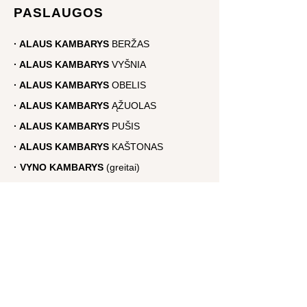
PASLAUGOS
· ALAUS KAMBARYS
BERŽAS
·
ALAUS
KAMBARYS
VYŠNIA
·
ALAUS
KAMBARYS
OBELIS
· ALAUS KAMBARYS
ĄŽUOLAS
·
ALAUS
KAMBARYS
PUŠIS
·
ALAUS
KAMBARYS
KAŠTONAS
·
VYNO
KAMBARYS
(greitai)
·
VYNO
KAMBARYS
(greitai)
·
SPA ERDVĖ
šventėms
·
APARTAMENTAI
dviems
·
Dovanų kuponas
APIE BEERSPA