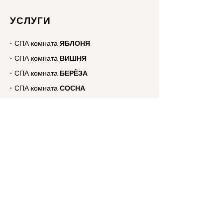
УСЛУГИ
·
СПА
комната
ЯБЛОНЯ
·
СПА
комната
ВИШНЯ
·
СПА
комната
БЕРЁЗА
·
СПА
комната
СОСНА
·
СПА
комната
КАШТАН
·
СПА
для
праздников
Подарочный сертификат
ПРО BEER SPA
О нас
Галерея
Косметика